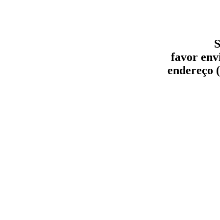
S
favor env
endereço (