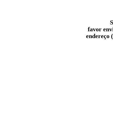
S
favor env
endereço (