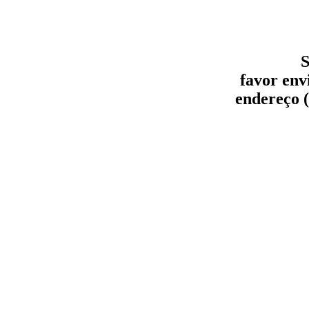
S
favor env
endereço (