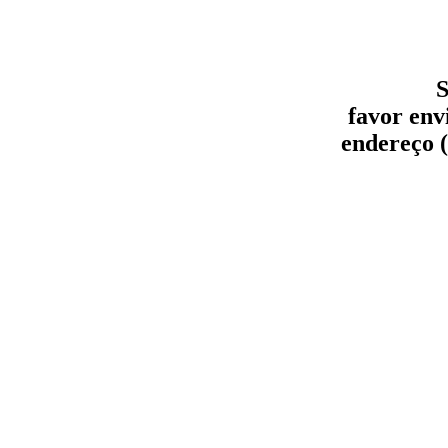
S
favor env
endereço (