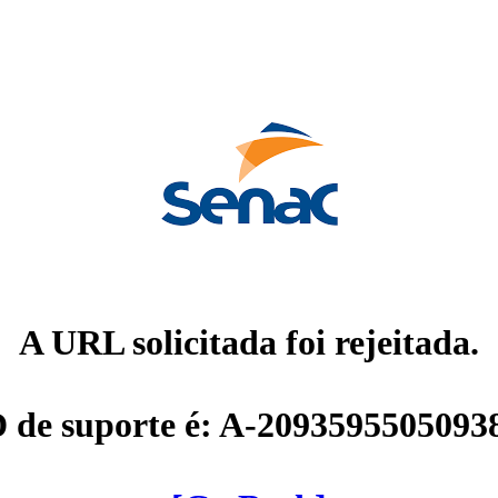
A URL solicitada foi rejeitada.
D de suporte é: A-2093595505093