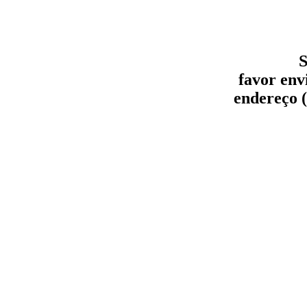
S
favor env
endereço (