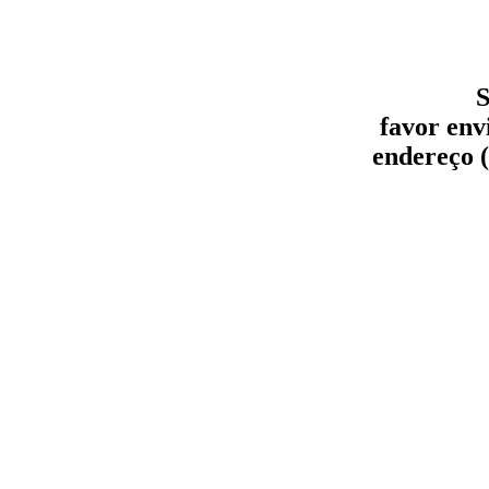
S
favor env
endereço (