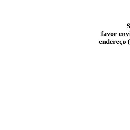
S
favor env
endereço (