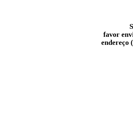
S
favor env
endereço (