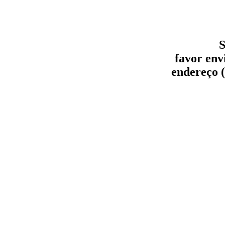
S
favor env
endereço (