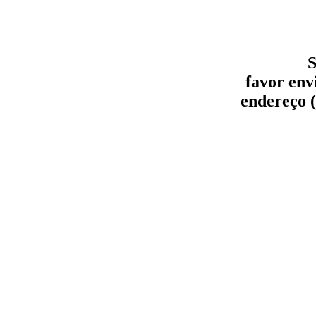
S
favor env
endereço (