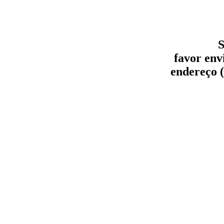
S
favor env
endereço (