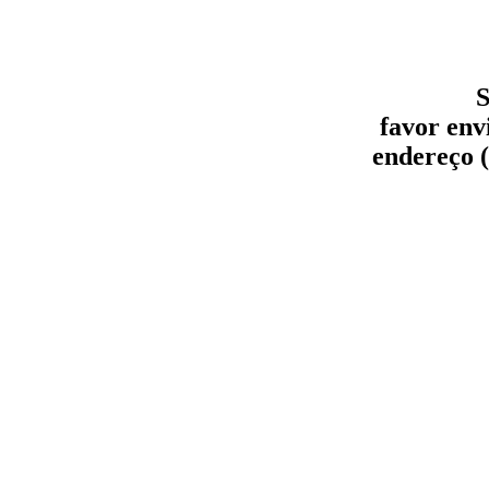
S
favor env
endereço (