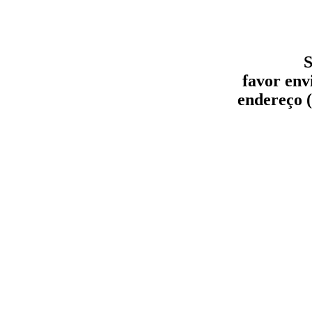
S
favor env
endereço (