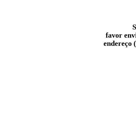
S
favor env
endereço (