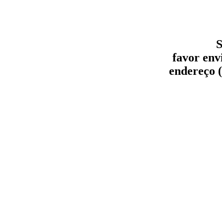
S
favor env
endereço (