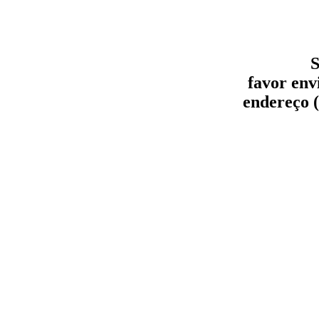
S
favor env
endereço (