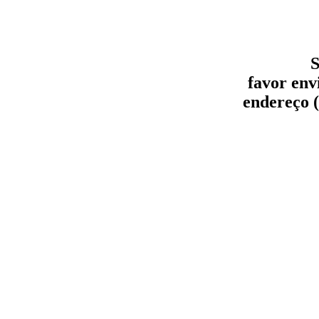
S
favor env
endereço (