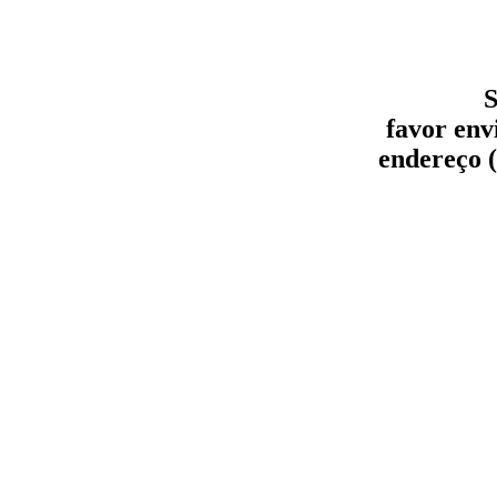
S
favor env
endereço (