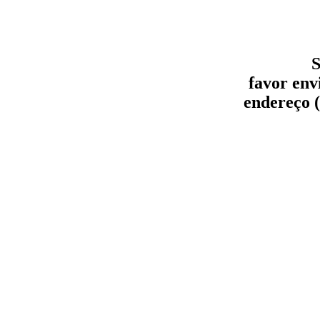
S
favor env
endereço (