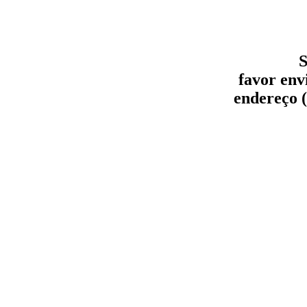
S
favor env
endereço (