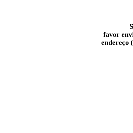
S
favor env
endereço (