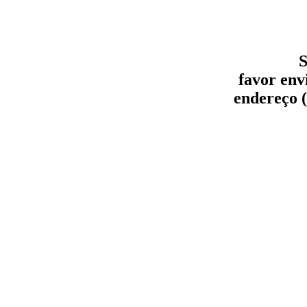
S
favor env
endereço (