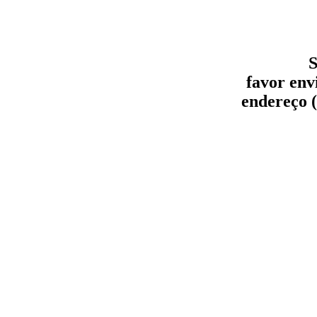
S
favor env
endereço (