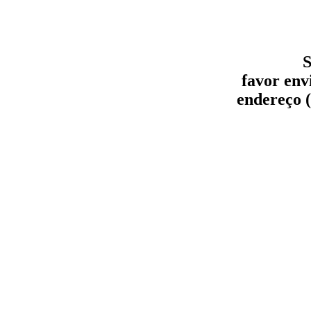
S
favor env
endereço (