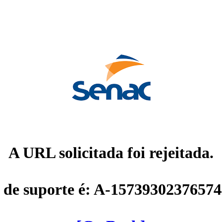
A URL solicitada foi rejeitada.
 de suporte é: A-1573930237657