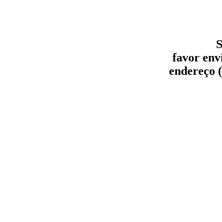
S
favor env
endereço (