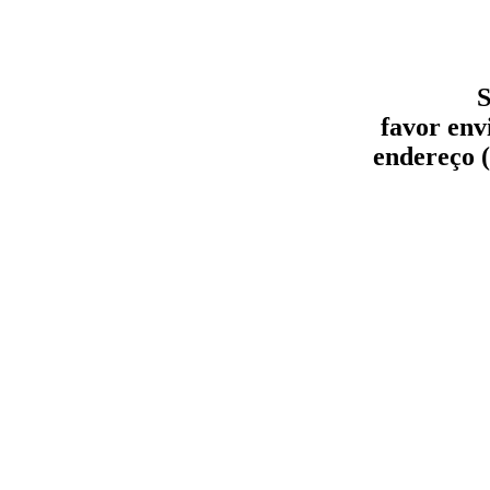
S
favor env
endereço (