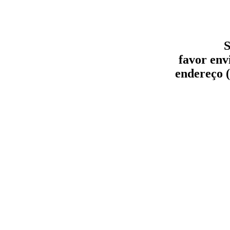
S
favor env
endereço (