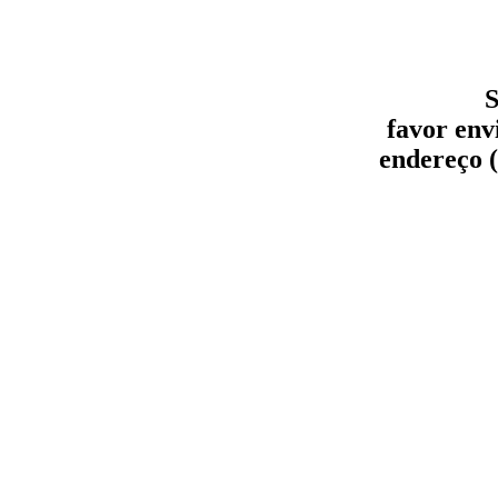
S
favor env
endereço (