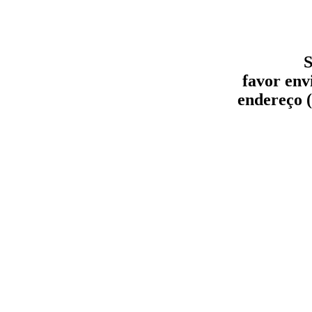
S
favor env
endereço (