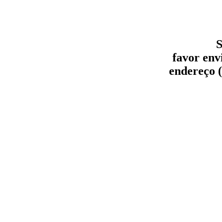
S
favor env
endereço (