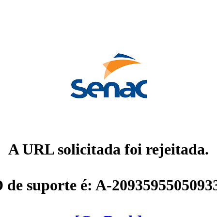
A URL solicitada foi rejeitada.
D de suporte é: A-2093595505093