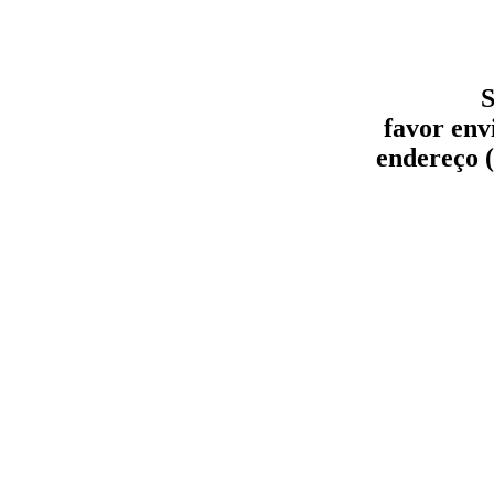
S
favor env
endereço (