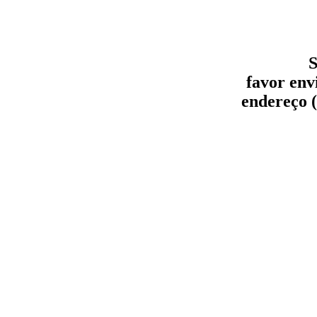
S
favor env
endereço (