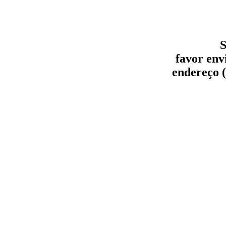
S
favor env
endereço (