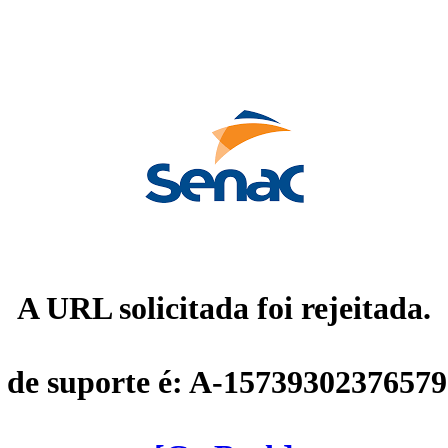
A URL solicitada foi rejeitada.
 de suporte é: A-1573930237657