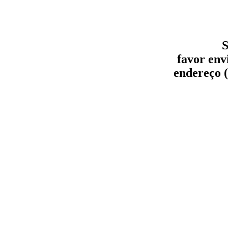
S
favor env
endereço (