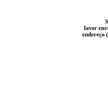
S
favor env
endereço (