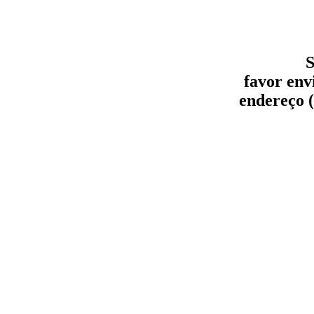
S
favor env
endereço (