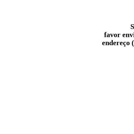
S
favor env
endereço (