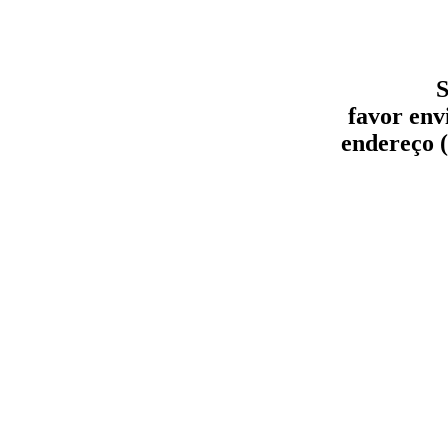
S
favor env
endereço (