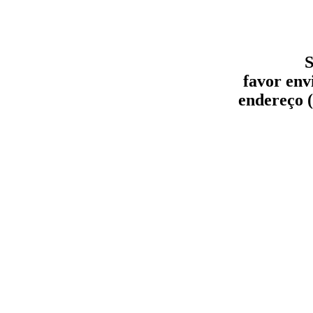
S
favor env
endereço (