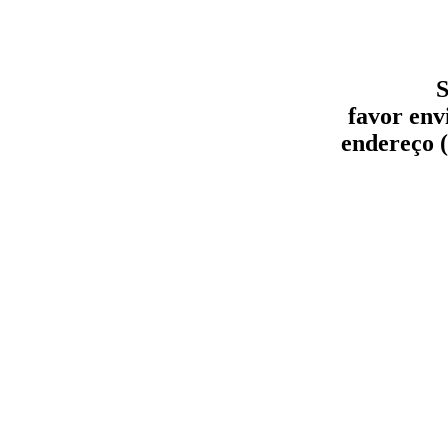
S
favor env
endereço (