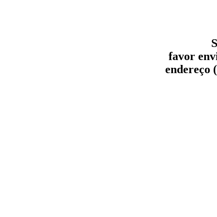
S
favor env
endereço (