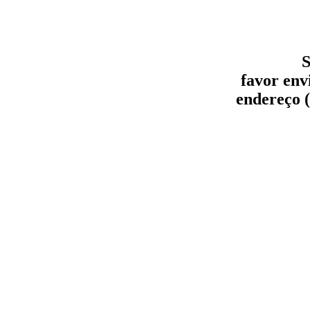
S
favor env
endereço (