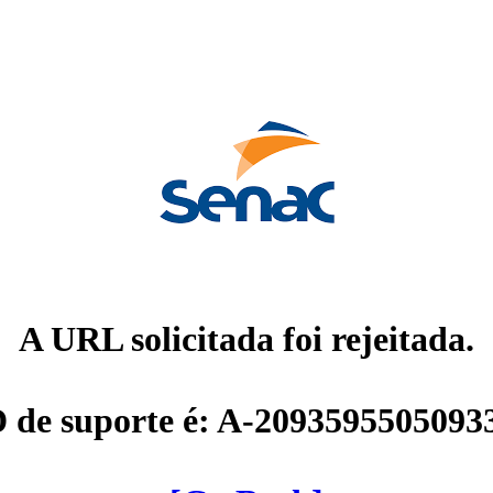
A URL solicitada foi rejeitada.
D de suporte é: A-2093595505093