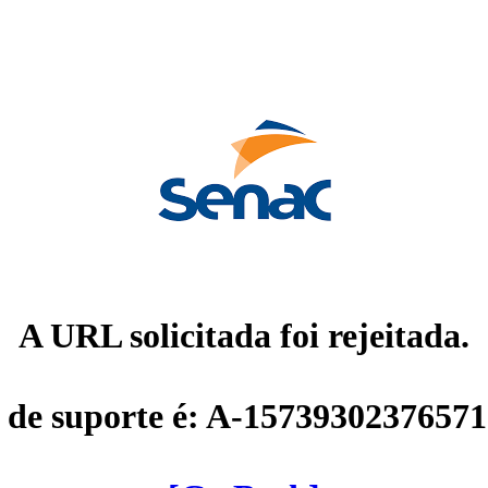
A URL solicitada foi rejeitada.
 de suporte é: A-1573930237657