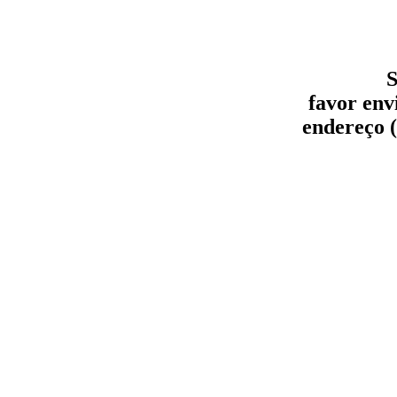
S
favor env
endereço (