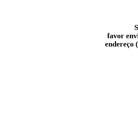
S
favor env
endereço (