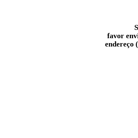
S
favor env
endereço (