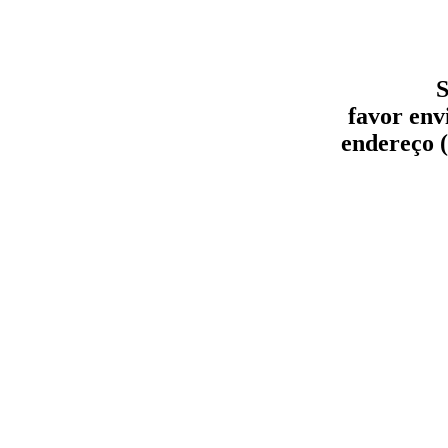
S
favor env
endereço (