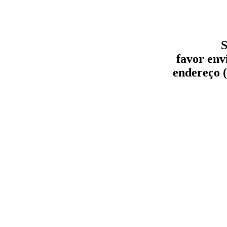
S
favor env
endereço (