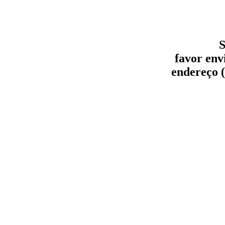
S
favor env
endereço (