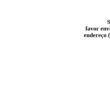
S
favor env
endereço (