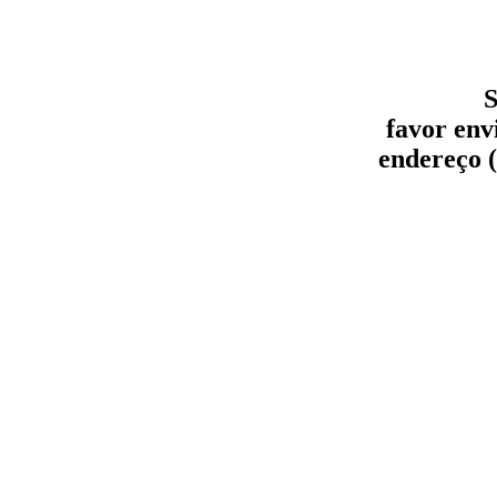
S
favor env
endereço (